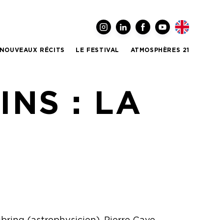
NOUVEAUX RÉCITS
LE FESTIVAL
ATMOSPHÈRES 21
NS : LA
ibring
(astrophysicien),
Pierre Caye